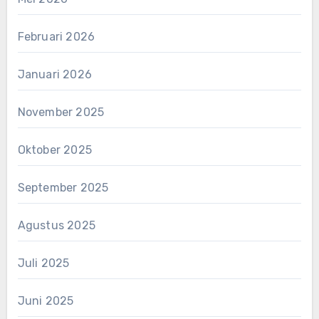
Februari 2026
Januari 2026
November 2025
Oktober 2025
September 2025
Agustus 2025
Juli 2025
Juni 2025