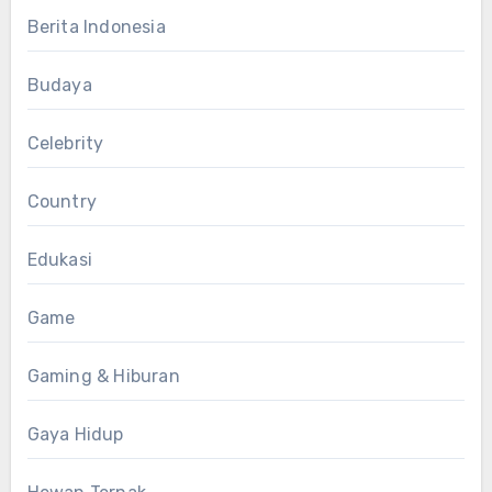
Berita Indonesia
Budaya
Celebrity
Country
Edukasi
Game
Gaming & Hiburan
Gaya Hidup