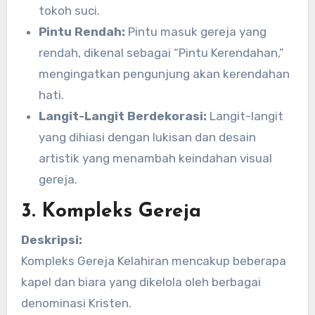
tokoh suci.
Pintu Rendah:
Pintu masuk gereja yang
rendah, dikenal sebagai “Pintu Kerendahan,”
mengingatkan pengunjung akan kerendahan
hati.
Langit-Langit Berdekorasi:
Langit-langit
yang dihiasi dengan lukisan dan desain
artistik yang menambah keindahan visual
gereja.
3. Kompleks Gereja
Deskripsi:
Kompleks Gereja Kelahiran mencakup beberapa
kapel dan biara yang dikelola oleh berbagai
denominasi Kristen.