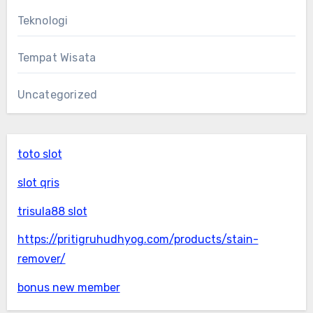
Teknologi
Tempat Wisata
Uncategorized
toto slot
slot qris
trisula88 slot
https://pritigruhudhyog.com/products/stain-
remover/
bonus new member