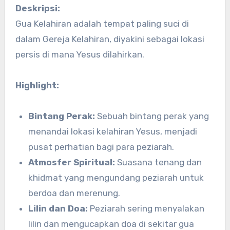
Deskripsi:
Gua Kelahiran adalah tempat paling suci di
dalam Gereja Kelahiran, diyakini sebagai lokasi
persis di mana Yesus dilahirkan.
Highlight:
Bintang Perak:
Sebuah bintang perak yang
menandai lokasi kelahiran Yesus, menjadi
pusat perhatian bagi para peziarah.
Atmosfer Spiritual:
Suasana tenang dan
khidmat yang mengundang peziarah untuk
berdoa dan merenung.
Lilin dan Doa:
Peziarah sering menyalakan
lilin dan mengucapkan doa di sekitar gua