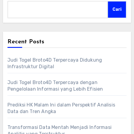
Cari
Recent Posts
Judi Togel Broto4D Terpercaya Didukung
Infrastruktur Digital
Judi Togel Broto4D Terpercaya dengan
Pengelolaan Informasi yang Lebih Efisien
Prediksi HK Malam Ini dalam Perspektif Analisis
Data dan Tren Angka
Transformasi Data Mentah Menjadi Informasi
Analitis yang Terstruktur