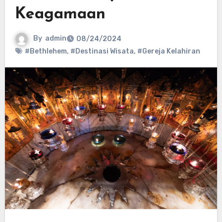
Keagamaan
By
admin
08/24/2024
#Bethlehem
,
#Destinasi Wisata
,
#Gereja Kelahiran