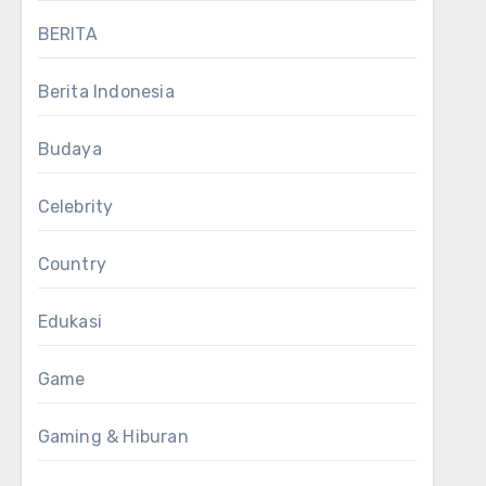
BERITA
Berita Indonesia
Budaya
Celebrity
Country
Edukasi
Game
Gaming & Hiburan