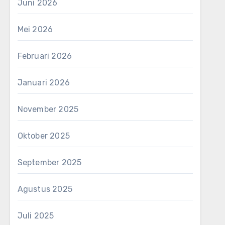
Juni 2026
Mei 2026
Februari 2026
Januari 2026
November 2025
Oktober 2025
September 2025
Agustus 2025
Juli 2025