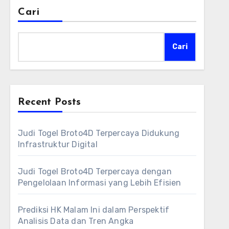
Cari
Cari
Recent Posts
Judi Togel Broto4D Terpercaya Didukung
Infrastruktur Digital
Judi Togel Broto4D Terpercaya dengan
Pengelolaan Informasi yang Lebih Efisien
Prediksi HK Malam Ini dalam Perspektif
Analisis Data dan Tren Angka