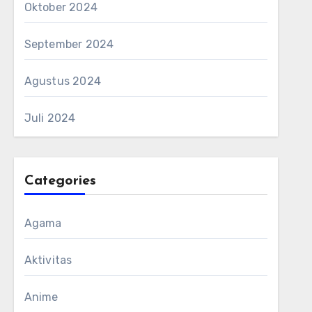
Oktober 2024
September 2024
Agustus 2024
Juli 2024
Categories
Agama
Aktivitas
Anime