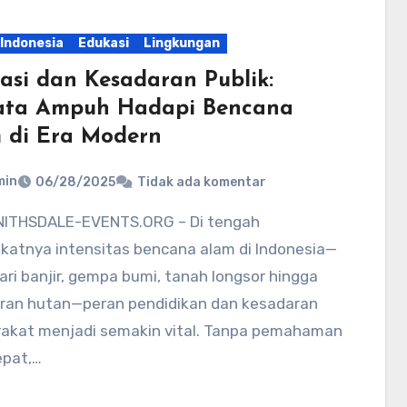
 Indonesia
Edukasi
Lingkungan
asi dan Kesadaran Publik:
ata Ampuh Hadapi Bencana
 di Era Modern
min
06/28/2025
Tidak ada komentar
katnya intensitas bencana alam di Indonesia—
ari banjir, gempa bumi, tanah longsor hingga
ran hutan—peran pendidikan dan kesadaran
akat menjadi semakin vital. Tanpa pemahaman
epat,…