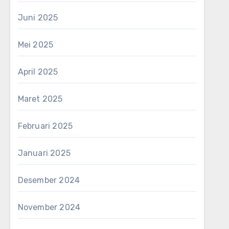
Juni 2025
Mei 2025
April 2025
Maret 2025
Februari 2025
Januari 2025
Desember 2024
November 2024