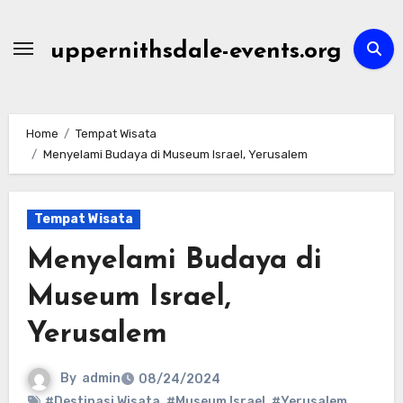
Skip
to
uppernithsdale-events.org
content
Home
Tempat Wisata
Menyelami Budaya di Museum Israel, Yerusalem
Tempat Wisata
Menyelami Budaya di
Museum Israel,
Yerusalem
By
admin
08/24/2024
#Destinasi Wisata
,
#Museum Israel
,
#Yerusalem