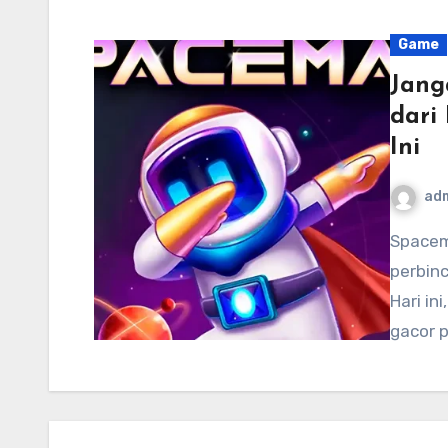
Game
Jang
dari
Ini
ad
Spaceman Slot dari Pragmatic Play kembali jadi
perbinc
Hari in
gacor p