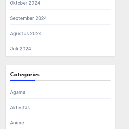
Oktober 2024
September 2024
Agustus 2024
Juli 2024
Categories
Agama
Aktivitas
Anime