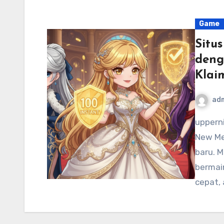
Game
Situ
deng
Klai
ad
uppernithsdale-events.org – Situs slot dengan bonus
New Mem
baru. 
bermai
cepat,