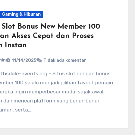
Gaming & Hiburan
s Slot Bonus New Member 100
an Akses Cepat dan Proses
m Instan
min
11/14/2025
Tidak ada komentar
ber 100 selalu menjadi pilihan favorit pemain
Mereka ingin memperbesar modal sejak awal
n dan mencari platform yang benar-benar
 aman, serta…