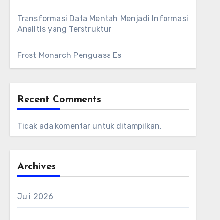
Transformasi Data Mentah Menjadi Informasi
Analitis yang Terstruktur
Frost Monarch Penguasa Es
Recent Comments
Tidak ada komentar untuk ditampilkan.
Archives
Juli 2026