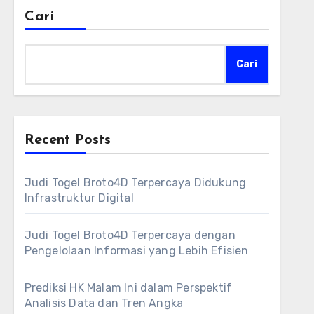
Cari
Cari
Recent Posts
Judi Togel Broto4D Terpercaya Didukung
Infrastruktur Digital
Judi Togel Broto4D Terpercaya dengan
Pengelolaan Informasi yang Lebih Efisien
Prediksi HK Malam Ini dalam Perspektif
Analisis Data dan Tren Angka