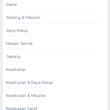
Game
Gaming & Hiburan
Gaya Hidup
Hewan Ternak
Jepang
Kesehatan
Kesehatan & Gaya Hidup
Kesehatan & Hiburan
Kesehatan Saraf