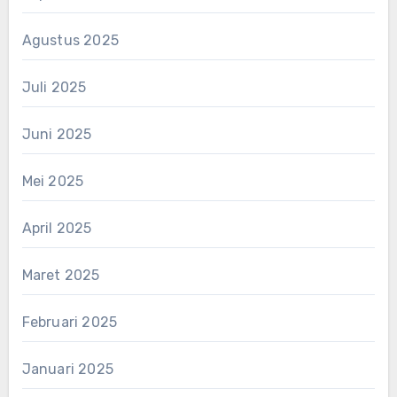
Agustus 2025
Juli 2025
Juni 2025
Mei 2025
April 2025
Maret 2025
Februari 2025
Januari 2025