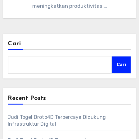
meningkatkan produktivitas,…
Cari
Cari
Recent Posts
Judi Togel Broto4D Terpercaya Didukung
Infrastruktur Digital