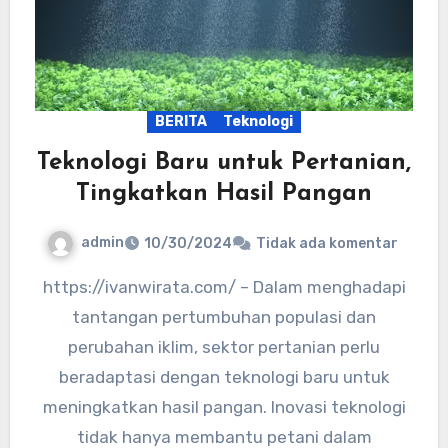
BERITA
Teknologi
Teknologi Baru untuk Pertanian,
Tingkatkan Hasil Pangan
admin
10/30/2024
Tidak ada komentar
https://ivanwirata.com/ – Dalam menghadapi
tantangan pertumbuhan populasi dan
perubahan iklim, sektor pertanian perlu
beradaptasi dengan teknologi baru untuk
meningkatkan hasil pangan. Inovasi teknologi
tidak hanya membantu petani dalam