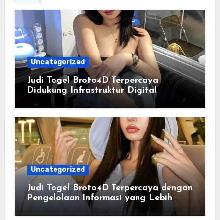
Uncategorized
Judi Togel Broto4D Terpercaya
Didukung Infrastruktur Digital
Uncategorized
Judi Togel Broto4D Terpercaya dengan
Pengelolaan Informasi yang Lebih
Efisien