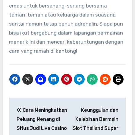
emas untuk bersenang-senang bersama
teman-teman atau keluarga dalam suasana
santai namun tetap penuh adrenalin. Siapa pun
bisa ikut bergabung dalam lapangan permainan
menarik ini dan mencari keberuntungan dengan
cara yang ramah di kantong!
Navigasi
Cara Meningkatkan
Keunggulan dan
pos
Peluang Menang di
Kelebihan Bermain
Situs Judi Live Casino
Slot Thailand Super