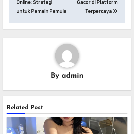
Online: Strategi
Gacor di Platform
untuk Pemain Pemula
Terpercaya
By
admin
Related Post