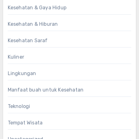
Kesehatan & Gaya Hidup
Kesehatan & Hiburan
Kesehatan Saraf
Kuliner
Lingkungan
Manfaat buah untuk Kesehatan
Teknologi
Tempat Wisata