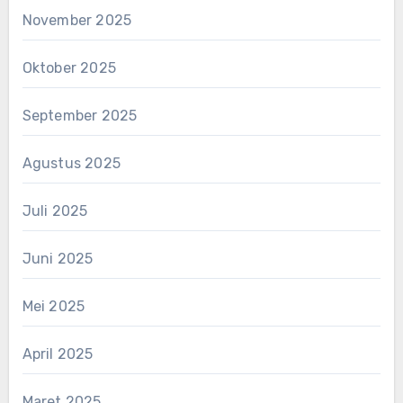
November 2025
Oktober 2025
September 2025
Agustus 2025
Juli 2025
Juni 2025
Mei 2025
April 2025
Maret 2025