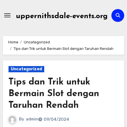
Skip
to
uppernithsdale-events.org
content
Home
Uncategorized
Tips dan Trik untuk Bermain Slot dengan Taruhan Rendah
Uncategorized
Tips dan Trik untuk
Bermain Slot dengan
Taruhan Rendah
By
admin
09/04/2024