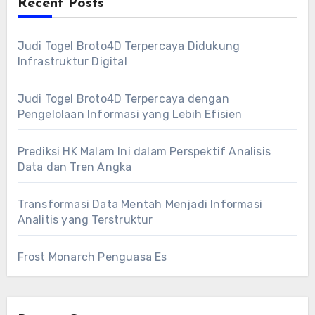
Recent Posts
Judi Togel Broto4D Terpercaya Didukung
Infrastruktur Digital
Judi Togel Broto4D Terpercaya dengan
Pengelolaan Informasi yang Lebih Efisien
Prediksi HK Malam Ini dalam Perspektif Analisis
Data dan Tren Angka
Transformasi Data Mentah Menjadi Informasi
Analitis yang Terstruktur
Frost Monarch Penguasa Es