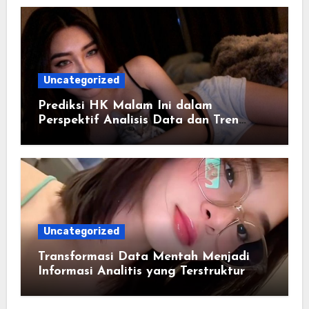
Uncategorized
Prediksi HK Malam Ini dalam
Perspektif Analisis Data dan Tren
Angka
Uncategorized
Transformasi Data Mentah Menjadi
Informasi Analitis yang Terstruktur