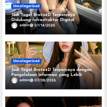
Uncategorized
Judi Togel Broto4D Terpercaya
Didukung Infrastruktur Digital
admin
07/14/2026
Uncategorized
Judi Togel Broto4D Terpercaya dengan
Pengelolaan Informasi yang Lebih
Efisien
admin
07/08/2026