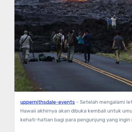
uppernithsdale-events
– Setelah mengalami le
Hawaii akhirnya akan dibuka kembali untuk u
kehati-hatian bagi para pengunjung yang ingin