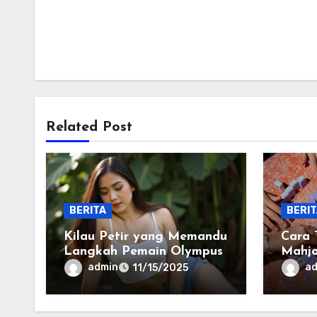
Related Post
BERITA
BERI
Kilau Petir yang Memandu
Cara 
Langkah Pemain Olympus
Mahjo
Mena
admin
a
11/15/2025