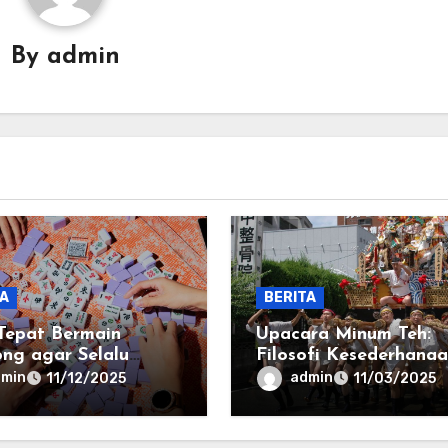
By
admin
TA
BERITA
Tepat Bermain
Upacara Minum Teh:
ng agar Selalu
Filosofi Kesederhana
ng
dalam Setiap Tegukan
dmin
admin
11/12/2025
11/03/2025