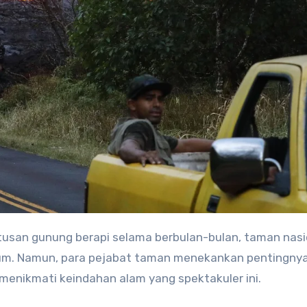
tusan gunung berapi selama berbulan-bulan, taman nasio
mum. Namun, para pejabat taman menekankan pentingny
 menikmati keindahan alam yang spektakuler ini.