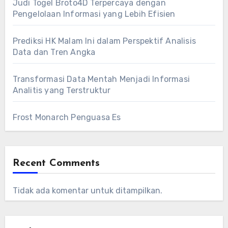
Judi Togel Broto4D Terpercaya dengan
Pengelolaan Informasi yang Lebih Efisien
Prediksi HK Malam Ini dalam Perspektif Analisis
Data dan Tren Angka
Transformasi Data Mentah Menjadi Informasi
Analitis yang Terstruktur
Frost Monarch Penguasa Es
Recent Comments
Tidak ada komentar untuk ditampilkan.