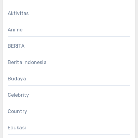
Aktivitas
Anime
BERITA
Berita Indonesia
Budaya
Celebrity
Country
Edukasi