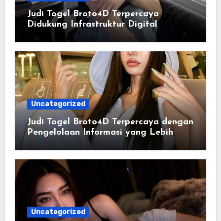
Judi Togel Broto4D Terpercaya
Didukung Infrastruktur Digital
Uncategorized
Judi Togel Broto4D Terpercaya dengan
Pengelolaan Informasi yang Lebih
Efisien
Uncategorized