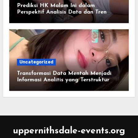
Prediksi HK Malam Ini dalam
Perspektif Analisis Data dan Tren
Angka
Uncategorized
Transformasi Data Mentah Menjadi
Informasi Analitis yang Terstruktur
uppernithsdale-events.org