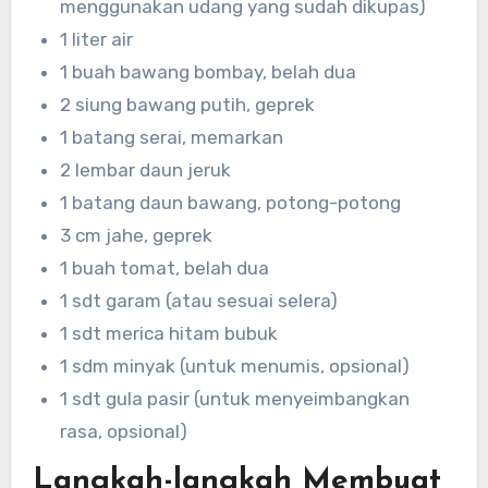
menggunakan udang yang sudah dikupas)
1 liter air
1 buah bawang bombay, belah dua
2 siung bawang putih, geprek
1 batang serai, memarkan
2 lembar daun jeruk
1 batang daun bawang, potong-potong
3 cm jahe, geprek
1 buah tomat, belah dua
1 sdt garam (atau sesuai selera)
1 sdt merica hitam bubuk
1 sdm minyak (untuk menumis, opsional)
1 sdt gula pasir (untuk menyeimbangkan
rasa, opsional)
Langkah-langkah Membuat