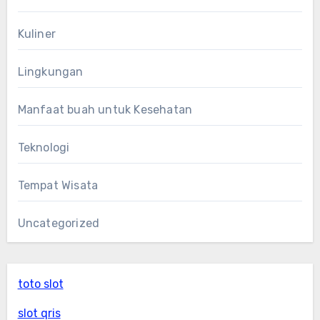
Kuliner
Lingkungan
Manfaat buah untuk Kesehatan
Teknologi
Tempat Wisata
Uncategorized
toto slot
slot qris