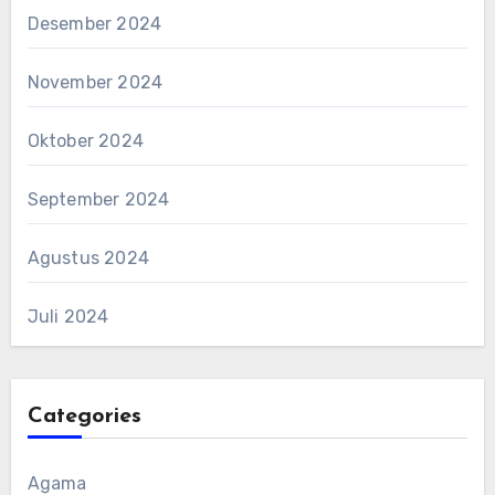
Desember 2024
November 2024
Oktober 2024
September 2024
Agustus 2024
Juli 2024
Categories
Agama