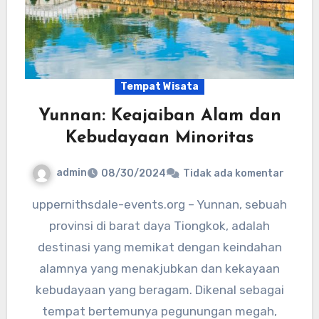
Tempat Wisata
Yunnan: Keajaiban Alam dan
Kebudayaan Minoritas
admin
08/30/2024
Tidak ada komentar
uppernithsdale-events.org – Yunnan, sebuah
provinsi di barat daya Tiongkok, adalah
destinasi yang memikat dengan keindahan
alamnya yang menakjubkan dan kekayaan
kebudayaan yang beragam. Dikenal sebagai
tempat bertemunya pegunungan megah,