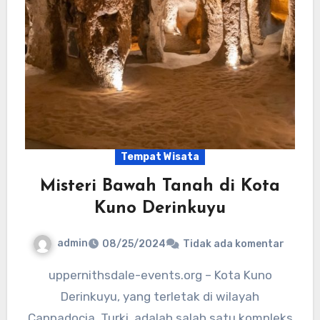
Tempat Wisata
Misteri Bawah Tanah di Kota
Kuno Derinkuyu
admin
08/25/2024
Tidak ada komentar
uppernithsdale-events.org – Kota Kuno
Derinkuyu, yang terletak di wilayah
Cappadocia, Turki, adalah salah satu kompleks