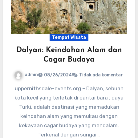
Tempat Wisata
Dalyan: Keindahan Alam dan
Cagar Budaya
admin
08/26/2024
Tidak ada komentar
uppernithsdale-events.org – Dalyan, sebuah
kota kecil yang terletak di pantai barat daya
Turki, adalah destinasi yang memadukan
keindahan alam yang memukau dengan
kekayaan cagar budaya yang mendalam.
Terkenal dengan sungai…