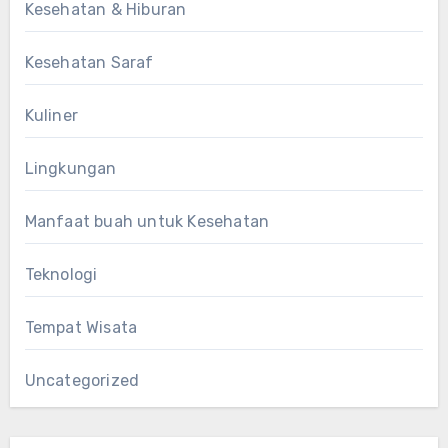
Kesehatan & Hiburan
Kesehatan Saraf
Kuliner
Lingkungan
Manfaat buah untuk Kesehatan
Teknologi
Tempat Wisata
Uncategorized