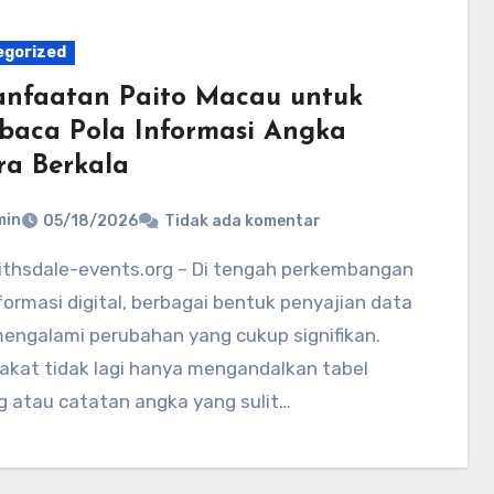
egorized
nfaatan Paito Macau untuk
aca Pola Informasi Angka
ra Berkala
min
05/18/2026
Tidak ada komentar
formasi digital, berbagai bentuk penyajian data
mengalami perubahan yang cukup signifikan.
akat tidak lagi hanya mengandalkan tabel
g atau catatan angka yang sulit…