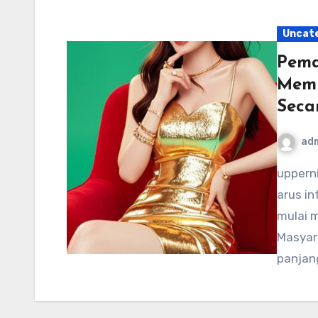
Uncat
Pema
Memb
Seca
ad
uppernithsdale-events.org – Di tengah perkembangan
arus in
mulai 
Masyar
panjan