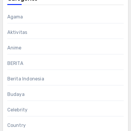
Agama
Aktivitas
Anime
BERITA
Berita Indonesia
Budaya
Celebrity
Country