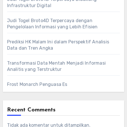
Infrastruktur Digital
Judi Togel Broto4D Terpercaya dengan
Pengelolaan Informasi yang Lebih Efisien
Prediksi HK Malam Ini dalam Perspektif Analisis
Data dan Tren Angka
Transformasi Data Mentah Menjadi Informasi
Analitis yang Terstruktur
Frost Monarch Penguasa Es
Recent Comments
Tidak ada komentar untuk ditampilkan.