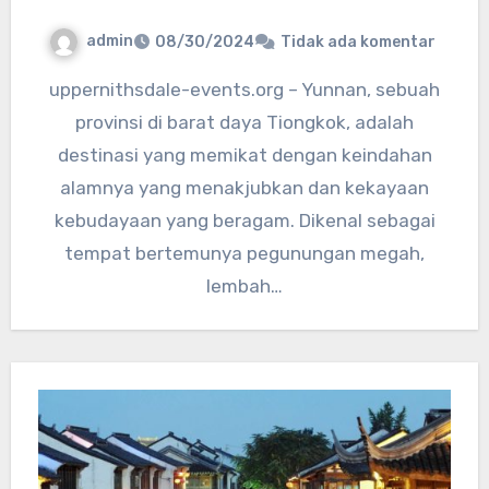
admin
08/30/2024
Tidak ada komentar
uppernithsdale-events.org – Yunnan, sebuah
provinsi di barat daya Tiongkok, adalah
destinasi yang memikat dengan keindahan
alamnya yang menakjubkan dan kekayaan
kebudayaan yang beragam. Dikenal sebagai
tempat bertemunya pegunungan megah,
lembah…