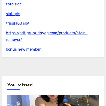
toto slot
slot qris
trisula88 slot
https://pritigruhudhyog.com/products/stain-
remover/
bonus new member
You Missed