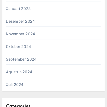
Januari 2025
Desember 2024
November 2024
Oktober 2024
September 2024
Agustus 2024
Juli 2024
Categories