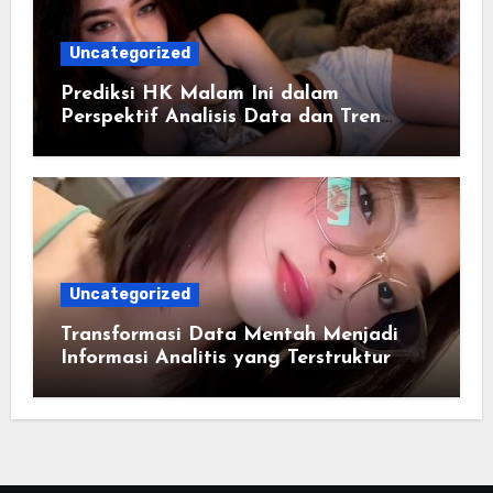
Uncategorized
Prediksi HK Malam Ini dalam
Perspektif Analisis Data dan Tren
Angka
Uncategorized
Transformasi Data Mentah Menjadi
Informasi Analitis yang Terstruktur