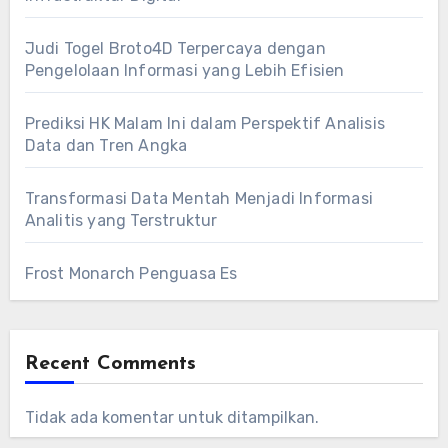
Judi Togel Broto4D Terpercaya dengan
Pengelolaan Informasi yang Lebih Efisien
Prediksi HK Malam Ini dalam Perspektif Analisis
Data dan Tren Angka
Transformasi Data Mentah Menjadi Informasi
Analitis yang Terstruktur
Frost Monarch Penguasa Es
Recent Comments
Tidak ada komentar untuk ditampilkan.