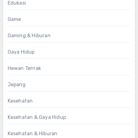
Edukasi
Game
Gaming & Hiburan
Gaya Hidup
Hewan Ternak
Jepang
Kesehatan
Kesehatan & Gaya Hidup
Kesehatan & Hiburan