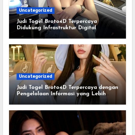
Uncategorized
Judi Togel Broto4D Terpercaya
Didukung Infrastruktur Digital
Uncategorized
Judi Togel Broto4D Terpercaya dengan
Pengelolaan Informasi yang Lebih
Efisien