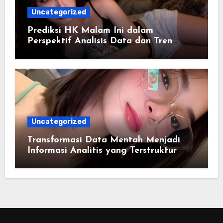
Uncategorized
Prediksi HK Malam Ini dalam
Perspektif Analisis Data dan Tren
Angka
Uncategorized
Transformasi Data Mentah Menjadi
Informasi Analitis yang Terstruktur