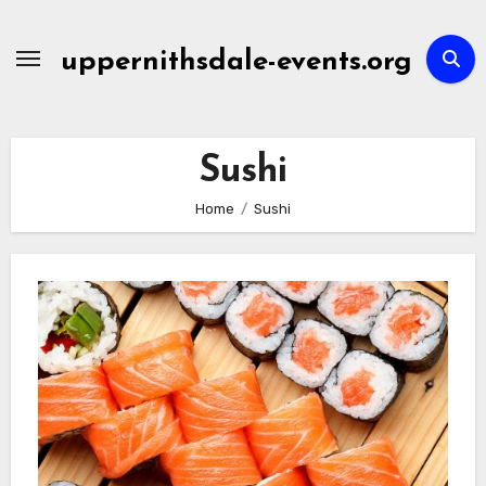
Skip
to
uppernithsdale-events.org
content
Sushi
Home
Sushi