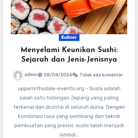
Kuliner
Menyelami Keunikan Sushi:
Sejarah dan Jenis-Jenisnya
admin
08/04/2024
Tidak ada komentar
uppernithsdale-events.org – Sushi adalah
salah satu hidangan Jepang yang paling
terkenal dan dicintai di seluruh dunia. Dengan
kombinasi rasa yang seimbang dan teknik
pembuatan yang presisi, sushi telah menjadi
simbol…