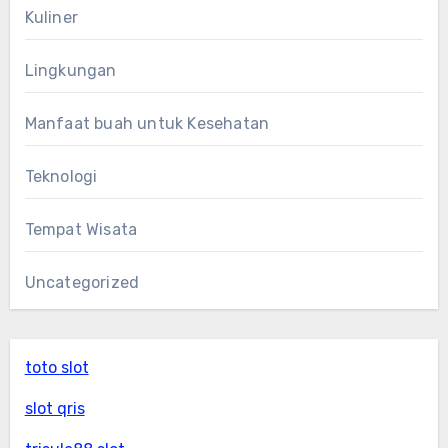
Kuliner
Lingkungan
Manfaat buah untuk Kesehatan
Teknologi
Tempat Wisata
Uncategorized
toto slot
slot qris