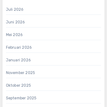
Juli 2026
Juni 2026
Mei 2026
Februari 2026
Januari 2026
November 2025
Oktober 2025
September 2025