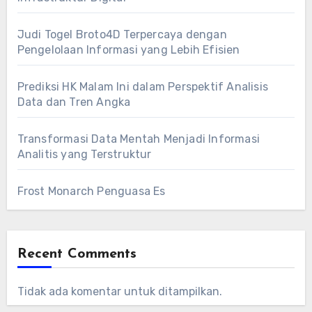
Judi Togel Broto4D Terpercaya dengan
Pengelolaan Informasi yang Lebih Efisien
Prediksi HK Malam Ini dalam Perspektif Analisis
Data dan Tren Angka
Transformasi Data Mentah Menjadi Informasi
Analitis yang Terstruktur
Frost Monarch Penguasa Es
Recent Comments
Tidak ada komentar untuk ditampilkan.