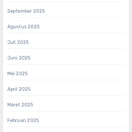
September 2025
Agustus 2025
Juli 2025
Juni 2025
Mei 2025
April 2025
Maret 2025
Februari 2025