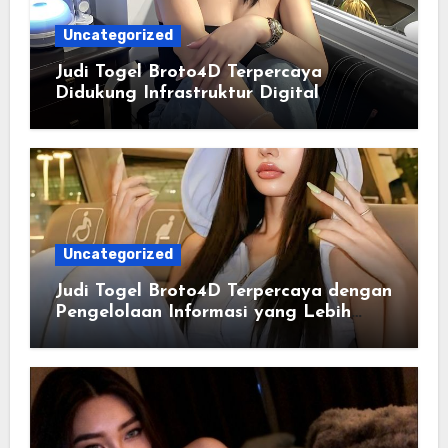
Uncategorized
Judi Togel Broto4D Terpercaya
Didukung Infrastruktur Digital
Uncategorized
Judi Togel Broto4D Terpercaya dengan
Pengelolaan Informasi yang Lebih
Efisien