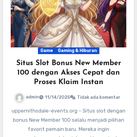
Game
Gaming & Hiburan
Situs Slot Bonus New Member
100 dengan Akses Cepat dan
Proses Klaim Instan
admin
11/14/2025
Tidak ada komentar
uppernithsdale-events.org – Situs slot dengan
bonus New Member 100 selalu menjadi pilihan
favorit pemain baru. Mereka ingin