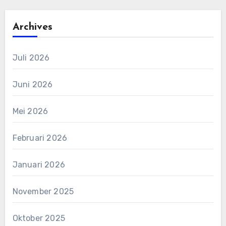
Archives
Juli 2026
Juni 2026
Mei 2026
Februari 2026
Januari 2026
November 2025
Oktober 2025