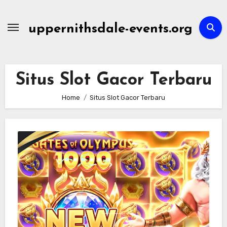
Skip
to
uppernithsdale-events.org
content
Situs Slot Gacor Terbaru
Home
Situs Slot Gacor Terbaru