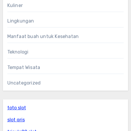
Kuliner
Lingkungan
Manfaat buah untuk Kesehatan
Teknologi
Tempat Wisata
Uncategorized
toto slot
slot qris