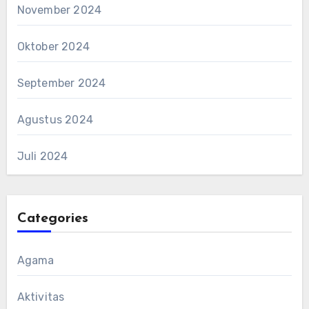
November 2024
Oktober 2024
September 2024
Agustus 2024
Juli 2024
Categories
Agama
Aktivitas