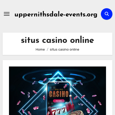
Skip
to
uppernithsdale-events.org
content
situs casino online
Home
situs casino online