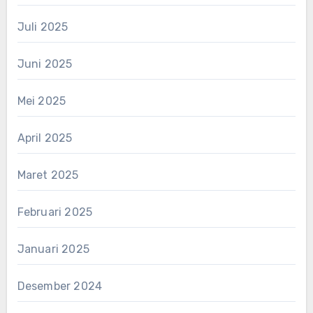
Juli 2025
Juni 2025
Mei 2025
April 2025
Maret 2025
Februari 2025
Januari 2025
Desember 2024