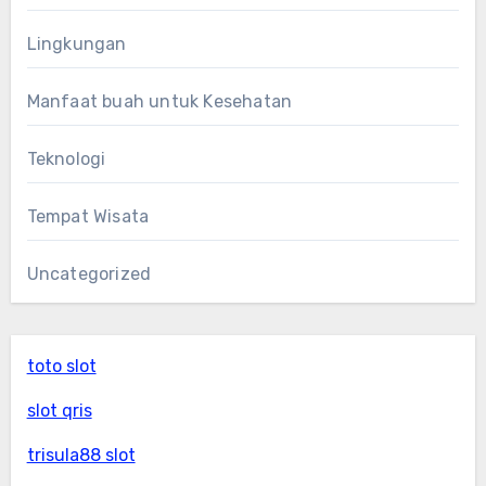
Lingkungan
Manfaat buah untuk Kesehatan
Teknologi
Tempat Wisata
Uncategorized
toto slot
slot qris
trisula88 slot