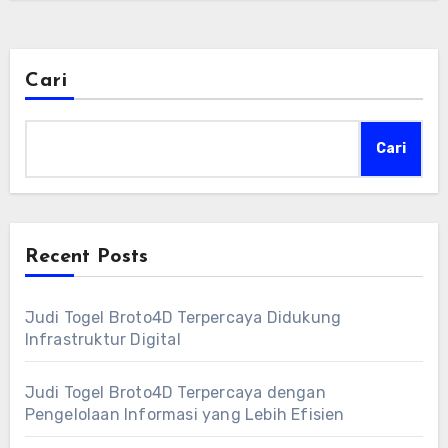
Cari
Cari
Recent Posts
Judi Togel Broto4D Terpercaya Didukung
Infrastruktur Digital
Judi Togel Broto4D Terpercaya dengan
Pengelolaan Informasi yang Lebih Efisien