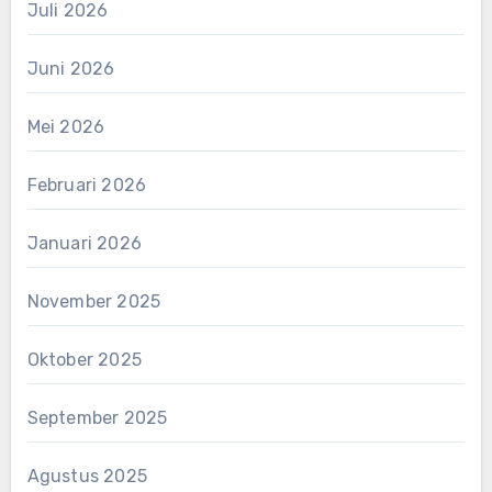
Juli 2026
Juni 2026
Mei 2026
Februari 2026
Januari 2026
November 2025
Oktober 2025
September 2025
Agustus 2025