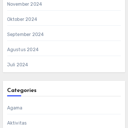
November 2024
Oktober 2024
September 2024
Agustus 2024
Juli 2024
Categories
Agama
Aktivitas