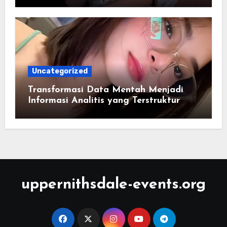
Uncategorized
Transformasi Data Mentah Menjadi
Informasi Analitis yang Terstruktur
uppernithsdale-events.org