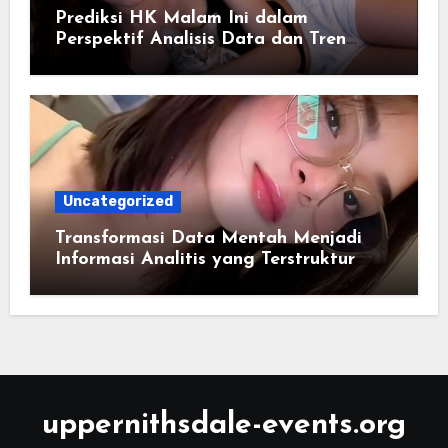
Prediksi HK Malam Ini dalam
Perspektif Analisis Data dan Tren
Angka
Uncategorized
Transformasi Data Mentah Menjadi
Informasi Analitis yang Terstruktur
uppernithsdale-events.org