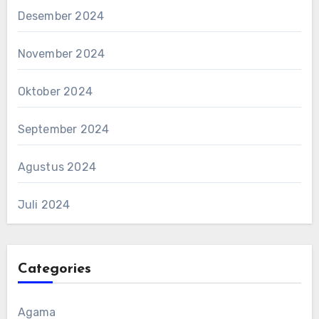
Desember 2024
November 2024
Oktober 2024
September 2024
Agustus 2024
Juli 2024
Categories
Agama