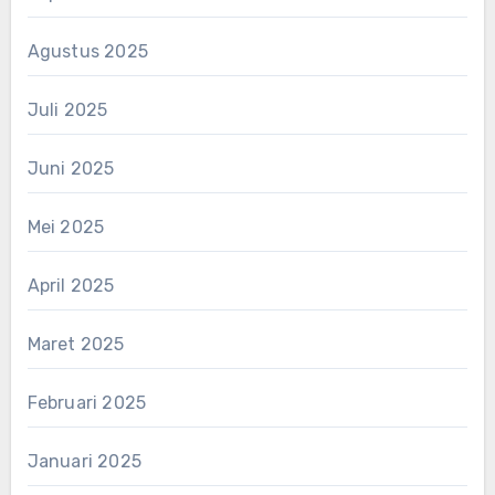
Agustus 2025
Juli 2025
Juni 2025
Mei 2025
April 2025
Maret 2025
Februari 2025
Januari 2025