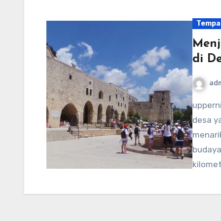
Tempa
Menj
di D
ad
uppernithsdale-events.org – Deir el Qamar, sebuah
desa y
menari
budaya.
kilomet