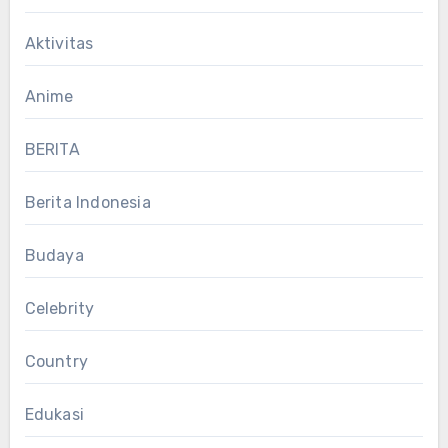
Aktivitas
Anime
BERITA
Berita Indonesia
Budaya
Celebrity
Country
Edukasi