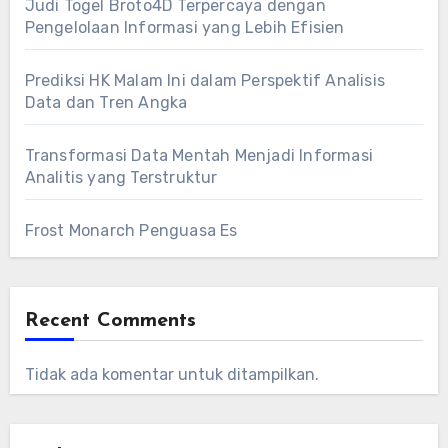
Judi Togel Broto4D Terpercaya dengan
Pengelolaan Informasi yang Lebih Efisien
Prediksi HK Malam Ini dalam Perspektif Analisis
Data dan Tren Angka
Transformasi Data Mentah Menjadi Informasi
Analitis yang Terstruktur
Frost Monarch Penguasa Es
Recent Comments
Tidak ada komentar untuk ditampilkan.