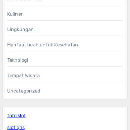
Kuliner
Lingkungan
Manfaat buah untuk Kesehatan
Teknologi
Tempat Wisata
Uncategorized
toto slot
slot qris