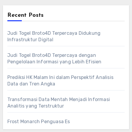
Recent Posts
Judi Togel Broto4D Terpercaya Didukung
Infrastruktur Digital
Judi Togel Broto4D Terpercaya dengan
Pengelolaan Informasi yang Lebih Efisien
Prediksi HK Malam Ini dalam Perspektif Analisis
Data dan Tren Angka
Transformasi Data Mentah Menjadi Informasi
Analitis yang Terstruktur
Frost Monarch Penguasa Es