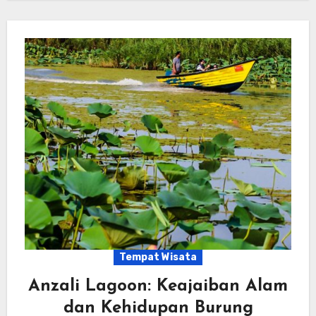
Tempat Wisata
Anzali Lagoon: Keajaiban Alam
dan Kehidupan Burung