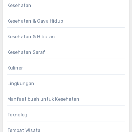
Kesehatan
Kesehatan & Gaya Hidup
Kesehatan & Hiburan
Kesehatan Saraf
Kuliner
Lingkungan
Manfaat buah untuk Kesehatan
Teknologi
Tempat Wisata