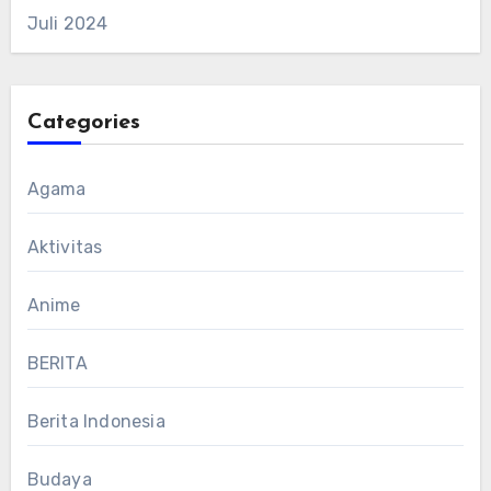
Juli 2024
Categories
Agama
Aktivitas
Anime
BERITA
Berita Indonesia
Budaya