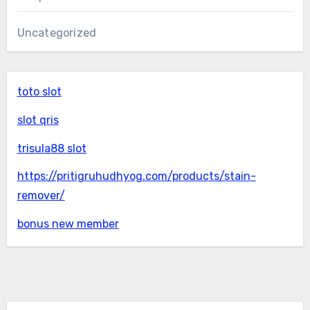
Uncategorized
toto slot
slot qris
trisula88 slot
https://pritigruhudhyog.com/products/stain-
remover/
bonus new member