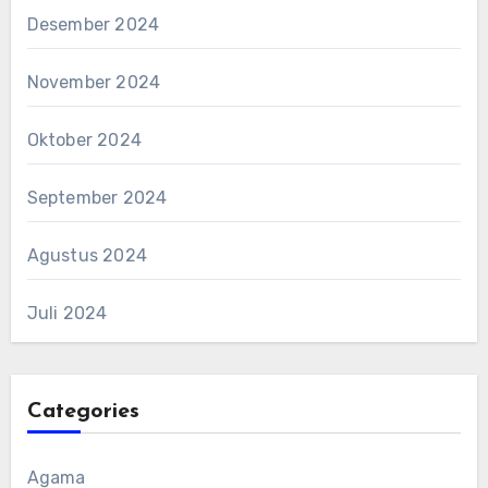
Desember 2024
November 2024
Oktober 2024
September 2024
Agustus 2024
Juli 2024
Categories
Agama