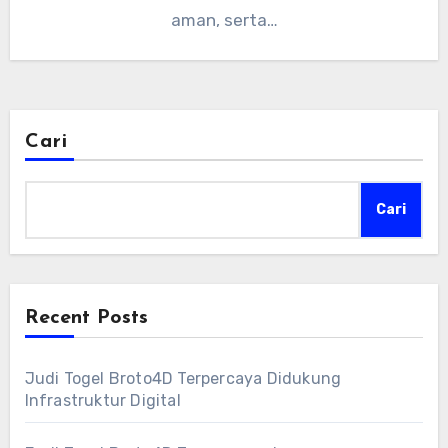
aman, serta…
Cari
Cari
Recent Posts
Judi Togel Broto4D Terpercaya Didukung
Infrastruktur Digital