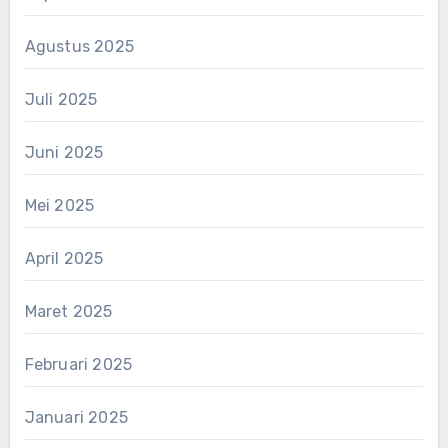
Agustus 2025
Juli 2025
Juni 2025
Mei 2025
April 2025
Maret 2025
Februari 2025
Januari 2025