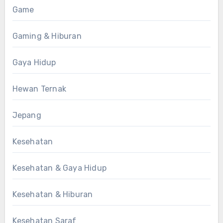
Game
Gaming & Hiburan
Gaya Hidup
Hewan Ternak
Jepang
Kesehatan
Kesehatan & Gaya Hidup
Kesehatan & Hiburan
Kesehatan Saraf