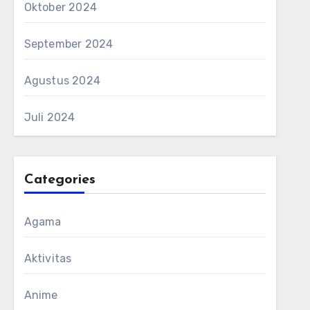
Oktober 2024
September 2024
Agustus 2024
Juli 2024
Categories
Agama
Aktivitas
Anime