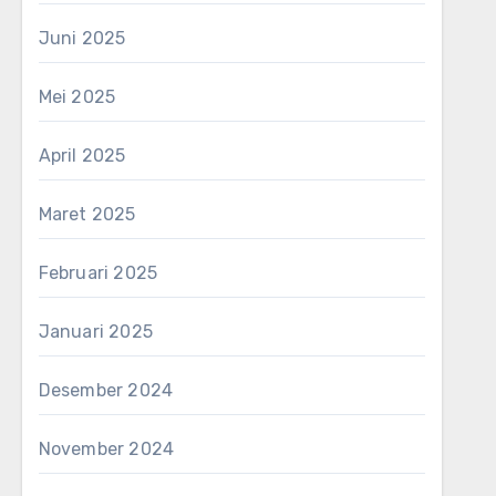
Juni 2025
Mei 2025
April 2025
Maret 2025
Februari 2025
Januari 2025
Desember 2024
November 2024