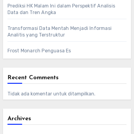
Prediksi HK Malam Ini dalam Perspektif Analisis
Data dan Tren Angka
Transformasi Data Mentah Menjadi Informasi
Analitis yang Terstruktur
Frost Monarch Penguasa Es
Recent Comments
Tidak ada komentar untuk ditampilkan.
Archives