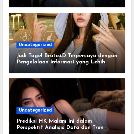
Uncategorized
Judi Togel Broto4D Terpercaya dengan
Pengelolaan Informasi yang Lebih
Efisien
Uncategorized
Prediksi HK Malam Ini dalam
Perspektif Analisis Data dan Tren
Angka