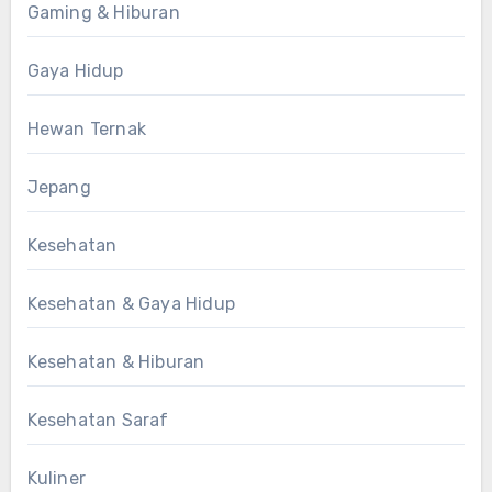
Gaming & Hiburan
Gaya Hidup
Hewan Ternak
Jepang
Kesehatan
Kesehatan & Gaya Hidup
Kesehatan & Hiburan
Kesehatan Saraf
Kuliner