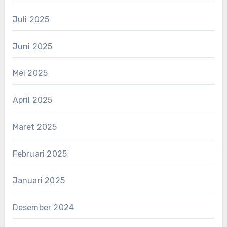
Juli 2025
Juni 2025
Mei 2025
April 2025
Maret 2025
Februari 2025
Januari 2025
Desember 2024