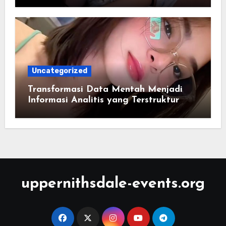
Uncategorized
Transformasi Data Mentah Menjadi
Informasi Analitis yang Terstruktur
uppernithsdale-events.org