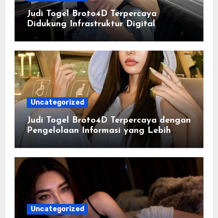
Judi Togel Broto4D Terpercaya
Didukung Infrastruktur Digital
Uncategorized
Judi Togel Broto4D Terpercaya dengan
Pengelolaan Informasi yang Lebih
Efisien
Uncategorized