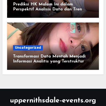
Prediksi HK Malam Ini dalam
Perspektif Analisis Data dan Tren
Angka
Uncategorized
Transformasi Data Mentah Menjadi
Informasi Analitis yang Terstruktur
uppernithsdale-events.org