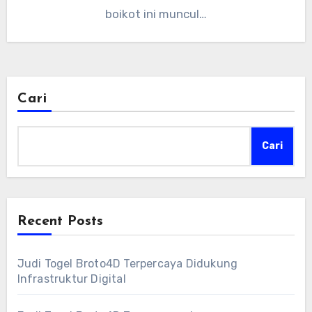
boikot ini muncul…
Cari
Cari
Recent Posts
Judi Togel Broto4D Terpercaya Didukung
Infrastruktur Digital