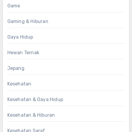
Game
Gaming & Hiburan
Gaya Hidup
Hewan Ternak
Jepang
Kesehatan
Kesehatan & Gaya Hidup
Kesehatan & Hiburan
Kesehatan Saraf