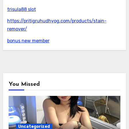
trisula88 slot
https://pritigruhudhyog.com/products/stain-
remover/
bonus new member
You Missed
Uncategorized