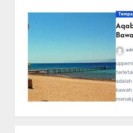
Tempa
Aqab
Bawa
ad
uppernithsdale-events.org – Aqaba Marine Park,
terleta
adalah
bawah 
menakj