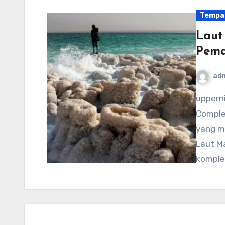
Tempa
Laut
Pema
ad
uppernithsdale-events.org – Laut Mati Panorama
Complex
yang m
Laut Ma
komple