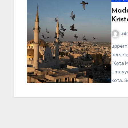
Mada
Krist
ad
uppernithsdale-events.org – Madaba, sebuah kota
berseja
“Kota M
Umayya
kota. S