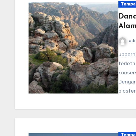
Tempa
Dana
Alam
ad
uppernithsdale-events.org – Dana Biosphere Reserve,
terleta
konser
Dengan 
biosfe
Tempa