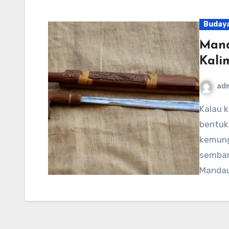
Buday
Mand
Kali
ad
Kalau kamu pernah melihat senjata tradisional yang
bentukn
kemung
sembar
Mandau