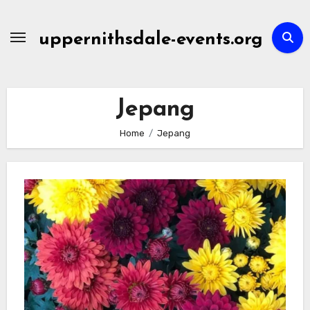
Skip
to
uppernithsdale-events.org
content
Jepang
Home
Jepang