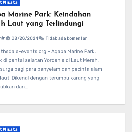
t Wisata
a Marine Park: Keindahan
h Laut yang Terlindungi
min
08/28/2024
Tidak ada komentar
k di pantai selatan Yordania di Laut Merah,
 surga bagi para penyelam dan pecinta alam
laut. Dikenal dengan terumbu karang yang
ubkan dan…
t Wisata