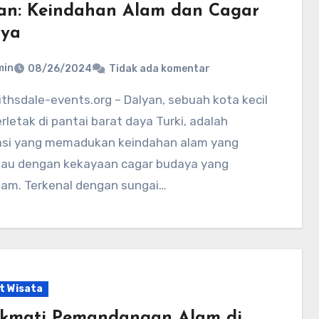
an: Keindahan Alam dan Cagar
ya
min
08/26/2024
Tidak ada komentar
rletak di pantai barat daya Turki, adalah
asi yang memadukan keindahan alam yang
u dengan kekayaan cagar budaya yang
am. Terkenal dengan sungai…
t Wisata
kmati Pemandangan Alam di