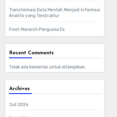
Transformasi Data Mentah Menjadi Informasi
Analitis yang Terstruktur
Frost Monarch Penguasa Es
Recent Comments
Tidak ada komentar untuk ditampilkan.
Archives
Juli 2026