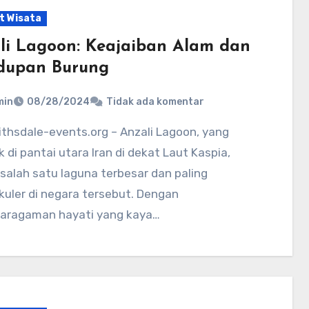
t Wisata
li Lagoon: Keajaiban Alam dan
dupan Burung
min
08/28/2024
Tidak ada komentar
k di pantai utara Iran di dekat Laut Kaspia,
salah satu laguna terbesar dan paling
uler di negara tersebut. Dengan
aragaman hayati yang kaya…