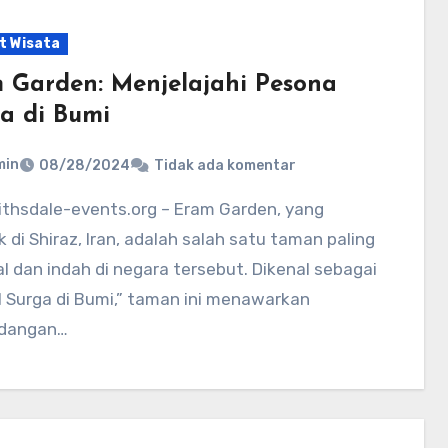
t Wisata
 Garden: Menjelajahi Pesona
ga di Bumi
min
08/28/2024
Tidak ada komentar
k di Shiraz, Iran, adalah salah satu taman paling
l dan indah di negara tersebut. Dikenal sebagai
l Surga di Bumi,” taman ini menawarkan
dangan…