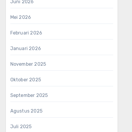
Juni 2026
Mei 2026
Februari 2026
Januari 2026
November 2025
Oktober 2025
September 2025
Agustus 2025
Juli 2025