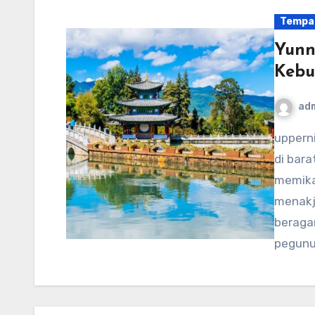
Tempa
Yunn
Kebu
ad
uppernithsdale-events.org – Yunnan, sebuah provinsi
di bara
memika
menakj
beraga
pegunu