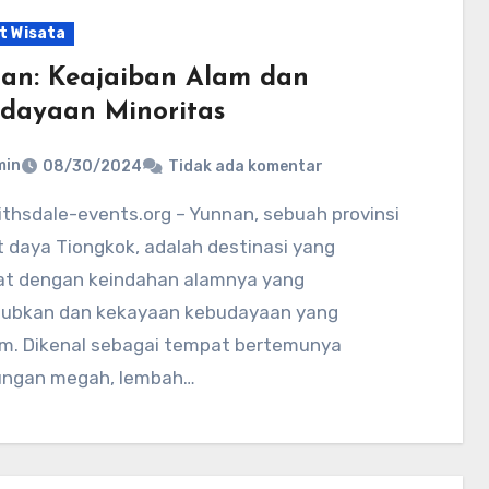
t Wisata
an: Keajaiban Alam dan
dayaan Minoritas
min
08/30/2024
Tidak ada komentar
t daya Tiongkok, adalah destinasi yang
t dengan keindahan alamnya yang
ubkan dan kekayaan kebudayaan yang
m. Dikenal sebagai tempat bertemunya
ngan megah, lembah…