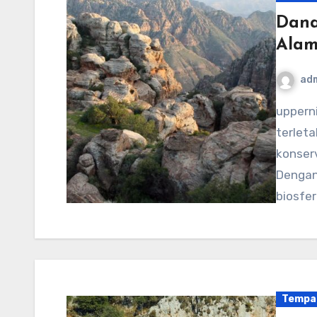
Dana
Alam
ad
uppernithsdale-events.org – Dana Biosphere Reserve,
terleta
konser
Dengan 
biosfe
Tempa