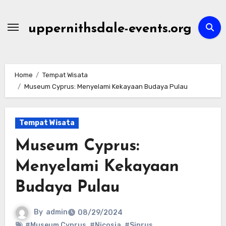
Skip
to
uppernithsdale-events.org
content
Home
Tempat Wisata
Museum Cyprus: Menyelami Kekayaan Budaya Pulau
Tempat Wisata
Museum Cyprus:
Menyelami Kekayaan
Budaya Pulau
By
admin
08/29/2024
#Museum Cyprus
,
#Nicosia
,
#Siprus