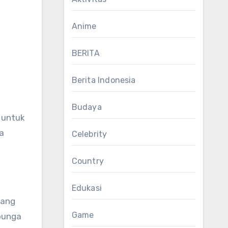
Anime
BERITA
Berita Indonesia
Budaya
 untuk
a
Celebrity
Country
Edukasi
yang
Game
bunga