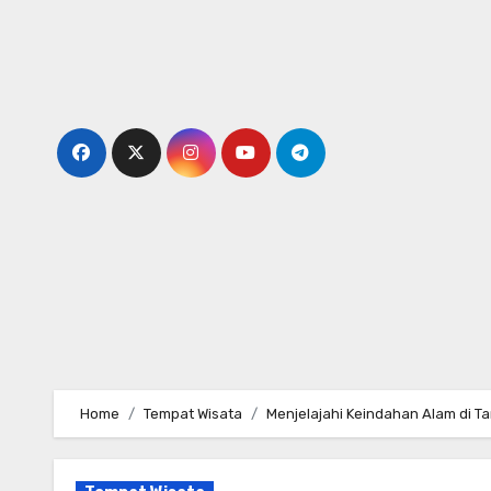
Skip
to
content
Home
Tempat Wisata
Menjelajahi Keindahan Alam di 