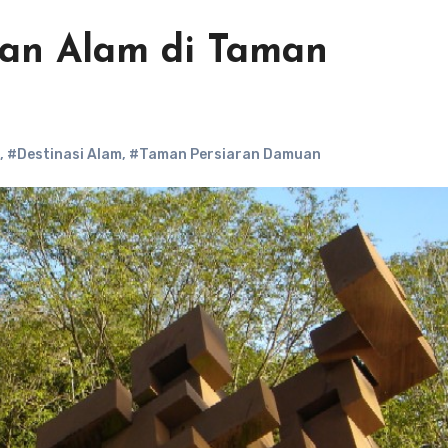
han Alam di Taman
,
#Destinasi Alam
,
#Taman Persiaran Damuan