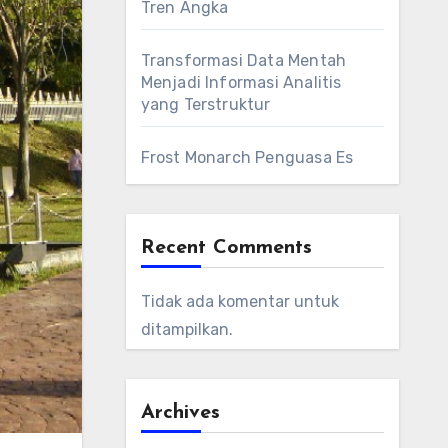
Tren Angka
Transformasi Data Mentah
Menjadi Informasi Analitis
yang Terstruktur
Frost Monarch Penguasa Es
Recent Comments
Tidak ada komentar untuk
ditampilkan.
Archives