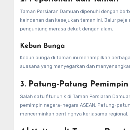
Taman Persiaran Damuan dipenuhi dengan ber
keindahan dan kesejukan taman ini. Jalur peja
pengunjung merasa dekat dengan alam.
Kebun Bunga
Kebun bunga di taman ini menampilkan berbaga
suasana yang menyegarkan dan menyenangka
3.
Patung-Patung Pemimpi
Salah satu fitur unik di Taman Persiaran Dam
pemimpin negara-negara ASEAN. Patung-patung 
mencerminkan pentingnya kerjasama regional.