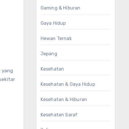
Gaming & Hiburan
Gaya Hidup
Hewan Ternak
Jepang
Kesehatan
t yang
ekitar
Kesehatan & Gaya Hidup
Kesehatan & Hiburan
Kesehatan Saraf