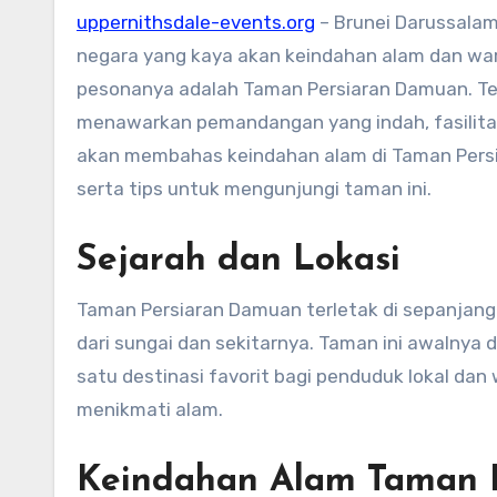
uppernithsdale-events.org
– Brunei Darussalam
negara yang kaya akan keindahan alam dan wa
pesonanya adalah Taman Persiaran Damuan. Terl
menawarkan pemandangan yang indah, fasilitas 
akan membahas keindahan alam di Taman Persia
serta tips untuk mengunjungi taman ini.
Sejarah dan Lokasi
Taman Persiaran Damuan terletak di sepanjan
dari sungai dan sekitarnya. Taman ini awalnya
satu destinasi favorit bagi penduduk lokal da
menikmati alam.
Keindahan Alam Taman 